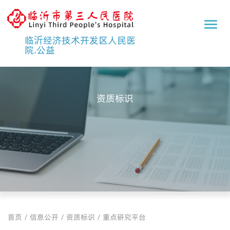
临
沂
临沂经济技术开发区人民医
市
院.公益
第
三
人
民
医
资质标识
院
首页
/
信息公开
/
资质标识
/
重点研究平台